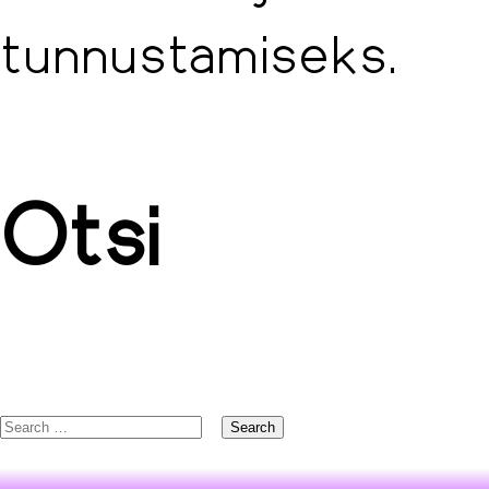
tunnustamiseks.
Otsi
Search
for: