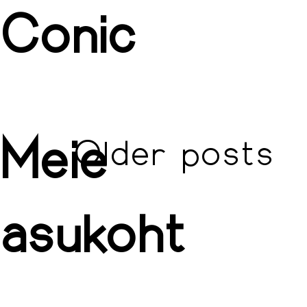
Conic
Meie
Post
Older posts
asukoht
navig