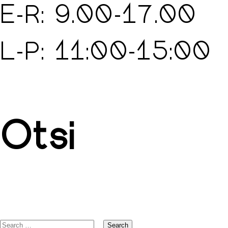
E-R: 9.00-17.00
L-P: 11:00-15:00
Otsi
Search